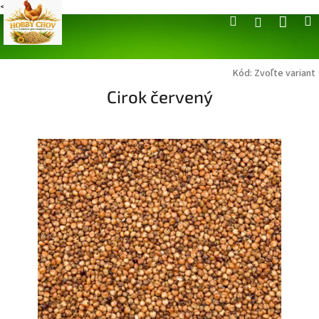
<
Nák
Hľadať
M
Prihláseni
Prejsť
na
koší
obsah
Kód:
Zvoľte variant
Cirok červený