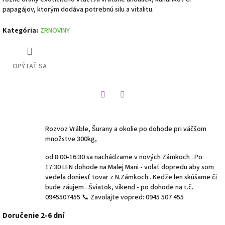
papagájov, ktorým dodáva potrebnú silu a vitalitu.
Kategória
:
ZRNOVINY
OPÝTAŤ SA
Twitter
Facebook
Rozvoz Vráble, Šurany a okolie po dohode pri väčšom
množstve 300kg,
od 8:00-16:30 sa nachádzame v nových Zámkoch . Po
17:30 LEN dohode na Malej Mani - volať dopredu aby som
vedela doniesť tovar z N.Zámkoch . Kedže len skúšame či
bude záujem . Śviatok, víkend - po dohode na t.č.
0945507455 📞 Zavolajte vopred: 0945 507 455
Doručenie 2-6 dní