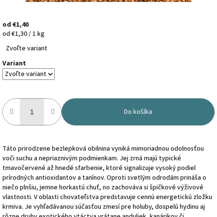
od
€1,40
Jednotková
od €1,30 / 1 kg
cena:
Zvoľte variant
Variant
Do košíka
Táto prirodzene bezlepková obilnina vyniká mimoriadnou odolnosťou
voči suchu a nepriaznivým podmienkam. Jej zrná majú typické
tmavočervené až hnedé sfarbenie, ktoré signalizuje vysoký podiel
prírodných antioxidantov a tanínov. Oproti svetlým odrodám prináša o
niečo plnšiu, jemne horkastú chuť, no zachováva si špičkové výživové
vlastnosti. V oblasti chovateľstva predstavuje cennú energetickú zložku
krmiva. Je vyhľadávanou súčasťou zmesí pre holuby, dospelú hydinu aj
rôzne druhy exotického vtáctva vrátane anduliek, kanárikov či