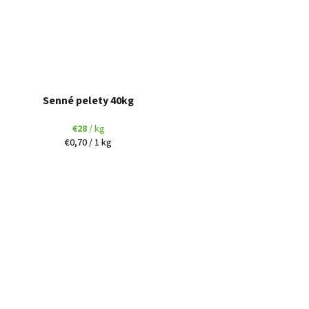
Senné pelety 40kg
€28
/ kg
Jednotková
€0,70 / 1 kg
cena: