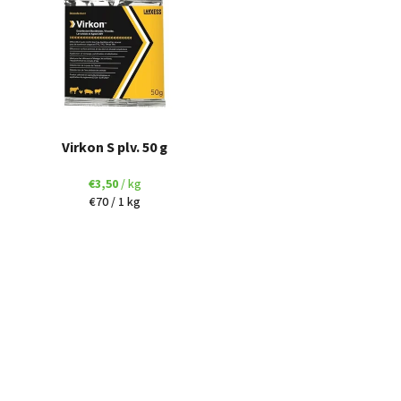
Virkon S plv. 50 g
€3,50
/ kg
Jednotková
€70 / 1 kg
cena: