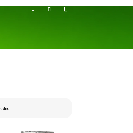
Nákupný
Hľadať
Prihlásenie
košík
cedne