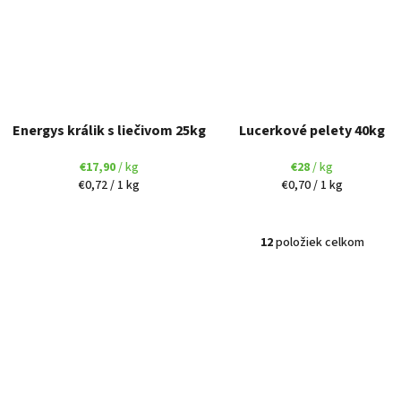
Energys králik s liečivom 25kg
Lucerkové pelety 40kg
€17,90
/ kg
€28
/ kg
Jednotková
Jednotková
€0,72 / 1 kg
€0,70 / 1 kg
cena:
cena:
12
položiek celkom
O
v
l
á
d
a
c
i
e