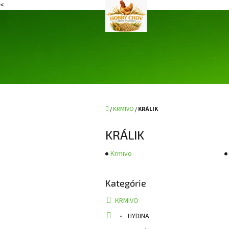
<
Prejsť
na
obsah
Domov
/
KRMIVO
/
KRÁLIK
KRÁLIK
Krmivo
B
Kategórie
Preskočiť
o
kategórie
č
KRMIVO
n
HYDINA
ý