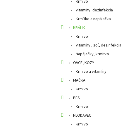
p
Krmivo
a
Vitamíny, dezinfekcia
n
Krmítko a napájačka
e
l
KRÁLIK
Krmivo
Vitamíny , soľ, dezinfekcia
Napájačky, krmítko
OVCE ,KOZY
Krmivo a vitamíny
MAČKA
Krmivo
PES
Krmivo
HLODAVEC
Krmivo