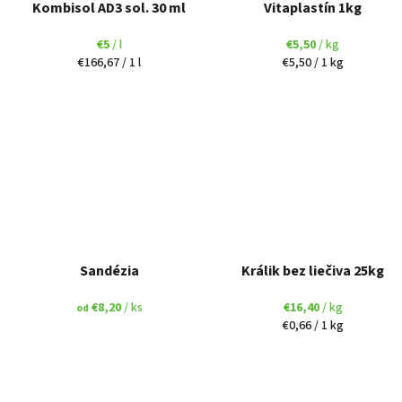
Kombisol AD3 sol. 30 ml
Vitaplastín 1kg
€5
/ l
€5,50
/ kg
Jednotková
Jednotková
€166,67 / 1 l
€5,50 / 1 kg
cena:
cena:
Sandézia
Králik bez liečiva 25kg
€8,20
/ ks
€16,40
/ kg
od
Jednotková
€0,66 / 1 kg
cena: