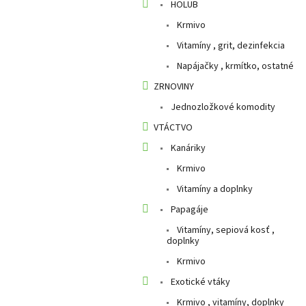
HOLUB
Krmivo
Vitamíny , grit, dezinfekcia
Napájačky , krmítko, ostatné
ZRNOVINY
Jednozložkové komodity
VTÁCTVO
Kanáriky
Krmivo
Vitamíny a doplnky
Papagáje
Vitamíny, sepiová kosť ,
doplnky
Krmivo
Exotické vtáky
Krmivo , vitamíny, doplnky