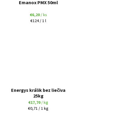
Emanox PMX 50ml
€6,20
/ ks
Jednotková
€124 / 1 l
cena:
Energys králik bez liečiva
25kg
€17,70
/ kg
Jednotková
€0,71 / 1 kg
cena: