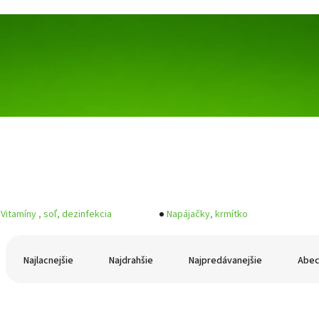
Vitamíny , soľ, dezinfekcia
Napájačky, krmítko
R
a
Najlacnejšie
Najdrahšie
Najpredávanejšie
Abe
d
e
n
V