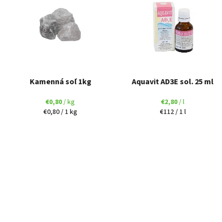
i
ý
e
p
p
i
r
s
o
p
d
r
u
o
k
Kamenná soľ 1kg
Aquavit AD3E sol. 25 ml
d
t
u
o
€0,80
/ kg
€2,80
/ l
k
v
Jednotková
Jednotková
€0,80 / 1 kg
€112 / 1 l
t
cena:
cena:
o
v